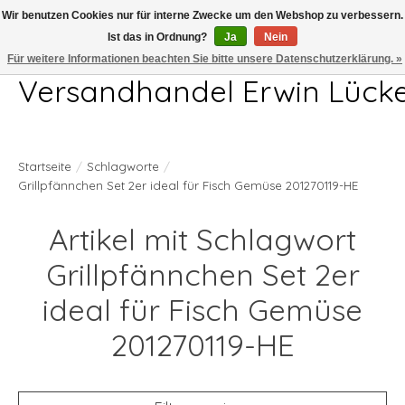
Wir benutzen Cookies nur für interne Zwecke um den Webshop zu verbessern.
Ist das in Ordnung?
Ja
Nein
Telefon 04407 715872 MO-DO 7.00-17.00Uhr FR 7.00-13.00Uhr
Für weitere Informationen beachten Sie bitte unsere Datenschutzerklärung. »
Versandhandel Erwin Lück
Startseite
/
Schlagworte
/
Grillpfännchen Set 2er ideal für Fisch Gemüse 201270119-HE
Artikel mit Schlagwort
Grillpfännchen Set 2er
ideal für Fisch Gemüse
201270119-HE