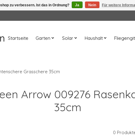
shop zu verbessern. Ist das in Ordnung?
Ja
Nein
Für weitere Inform
en
Startseite
Garten
Solar
Haushalt
Fliegengit
ntenschere Grasschere 35cm
Green Arrow 009276 Rasen
35cm
0 Produkt