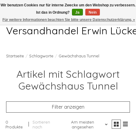
Wir benutzen Cookies nur für interne Zwecke um den Webshop zu verbessern.
Ist das in Ordnung?
Ja
Nein
Telefon 04407 715872 MO-DO 7.00-17.00Uhr FR 7.00-13.00Uhr
Für weitere Informationen beachten Sie bitte unsere Datenschutzerklärung. »
Versandhandel Erwin Lück
Startseite
/
Schlagworte
/
Gewächshaus Tunnel
Artikel mit Schlagwort
Gewächshaus Tunnel
Filter anzeigen
0
Sortieren
Am meisten
Produkte
nach
angesehen