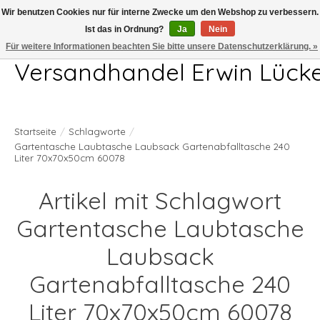
Wir benutzen Cookies nur für interne Zwecke um den Webshop zu verbessern.
Ist das in Ordnung?
Ja
Nein
Telefon 04407 715872 MO-DO 7.00-17.00Uhr FR 7.00-13.00Uhr
Für weitere Informationen beachten Sie bitte unsere Datenschutzerklärung. »
Versandhandel Erwin Lück
Startseite
/
Schlagworte
/
Gartentasche Laubtasche Laubsack Gartenabfalltasche 240
Liter 70x70x50cm 60078
Artikel mit Schlagwort
Gartentasche Laubtasche
Laubsack
Gartenabfalltasche 240
Liter 70x70x50cm 60078