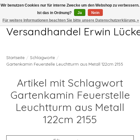
Wir benutzen Cookies nur für interne Zwecke um den Webshop zu verbessern.
Ist das in Ordnung?
Ja
Nein
Telefon 04407 715872 MO-DO 7.00-17.00Uhr FR 7.00-13.00Uhr
Für weitere Informationen beachten Sie bitte unsere Datenschutzerklärung. »
Versandhandel Erwin Lück
Startseite
/
Schlagworte
/
Gartenkamin Feuerstelle Leuchtturm aus Metall 122cm 2155
Artikel mit Schlagwort
Gartenkamin Feuerstelle
Leuchtturm aus Metall
122cm 2155