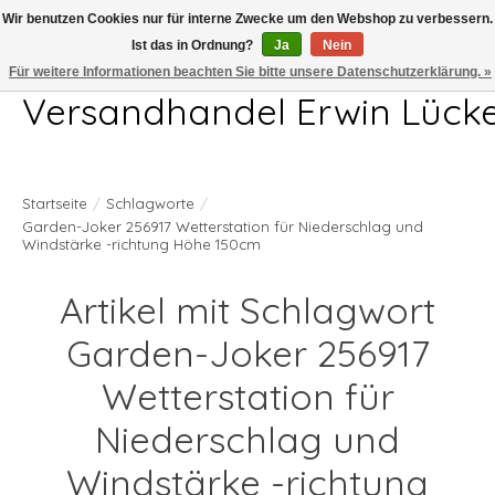
Wir benutzen Cookies nur für interne Zwecke um den Webshop zu verbessern.
Ist das in Ordnung?
Ja
Nein
Telefon 04407 715872 MO-DO 7.00-17.00Uhr FR 7.00-13.00Uhr
Für weitere Informationen beachten Sie bitte unsere Datenschutzerklärung. »
Versandhandel Erwin Lück
Startseite
/
Schlagworte
/
Garden-Joker 256917 Wetterstation für Niederschlag und
Windstärke -richtung Höhe 150cm
Artikel mit Schlagwort
Garden-Joker 256917
Wetterstation für
Niederschlag und
Windstärke -richtung