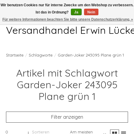
Wir benutzen Cookies nur für interne Zwecke um den Webshop zu verbessern.
Ist das in Ordnung?
Ja
Nein
Telefon 04407 715872 MO-DO 7.00-17.00Uhr FR 7.00-13.00Uhr
Für weitere Informationen beachten Sie bitte unsere Datenschutzerklärung. »
Versandhandel Erwin Lück
Startseite
/
Schlagworte
/
Garden-Joker 243095 Plane grün 1
Artikel mit Schlagwort
Garden-Joker 243095
Plane grün 1
Filter anzeigen
0
Sortieren
Am meisten