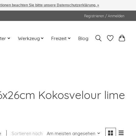
ationen beachten Sie bitte unsere Datenschutzerklärung. »
Registrieren / Anmelden
ter
Werkzeug
Freizeit
Blog
6x26cm Kokosvelour lime
e
Sortieren nach
Am meisten angesehen