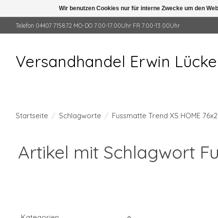
Wir benutzen Cookies nur für interne Zwecke um den Web
Telefon 04407 715872 MO-DO 7.00-17.00Uhr FR 7.00-13.00Uhr
Versandhandel Erwin Lück
Startseite
/
Schlagworte
/
Fussmatte Trend XS HOME 76x2
Artikel mit Schlagwort
Kategorien