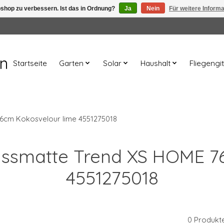
shop zu verbessern. Ist das in Ordnung?
Ja
Nein
Für weitere Inform
en
Startseite
Garten
Solar
Haushalt
Fliegengit
6cm Kokosvelour lime 4551275018
 Fussmatte Trend XS HOME 7
4551275018
0 Produkt