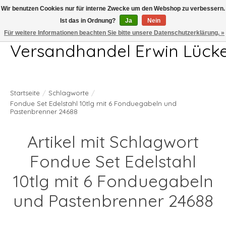
Wir benutzen Cookies nur für interne Zwecke um den Webshop zu verbessern.
Ist das in Ordnung?
Ja
Nein
Telefon 04407 715872 MO-DO 7.00-17.00Uhr FR 7.00-13.00Uhr
Für weitere Informationen beachten Sie bitte unsere Datenschutzerklärung. »
Versandhandel Erwin Lück
Startseite
/
Schlagworte
/
Fondue Set Edelstahl 10tlg mit 6 Fonduegabeln und
Pastenbrenner 24688
Artikel mit Schlagwort
Fondue Set Edelstahl
10tlg mit 6 Fonduegabeln
und Pastenbrenner 24688