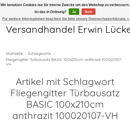
Wir benutzen Cookies nur für interne Zwecke um den Webshop zu verbessern.
Ist das in Ordnung?
Ja
Nein
Telefon 04407 715872 MO-DO 7.00-17.00Uhr FR 7.00-13.00Uhr
Für weitere Informationen beachten Sie bitte unsere Datenschutzerklärung. »
Versandhandel Erwin Lück
Startseite
/
Schlagworte
/
Fliegengitter Türbausatz BASIC 100x210cm anthrazit 100020107-
VH
Artikel mit Schlagwort
Fliegengitter Türbausatz
BASIC 100x210cm
anthrazit 100020107-VH