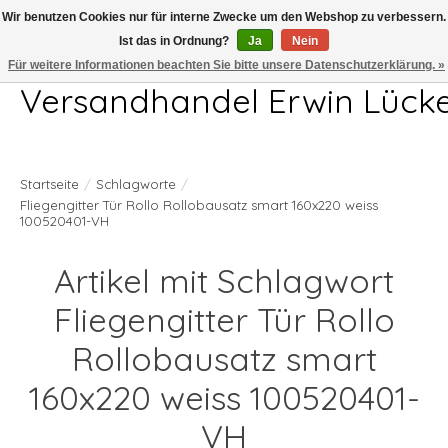
Wir benutzen Cookies nur für interne Zwecke um den Webshop zu verbessern.
Ist das in Ordnung?
Ja
Nein
Telefon 04407 715872 MO-DO 7.00-17.00Uhr FR 7.00-13.00Uhr
Für weitere Informationen beachten Sie bitte unsere Datenschutzerklärung. »
Versandhandel Erwin Lück
Startseite
/
Schlagworte
/
Fliegengitter Tür Rollo Rollobausatz smart 160x220 weiss
100520401-VH
Artikel mit Schlagwort
Fliegengitter Tür Rollo
Rollobausatz smart
160x220 weiss 100520401-
VH