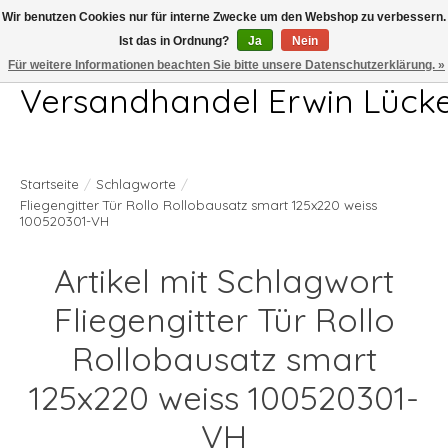
Wir benutzen Cookies nur für interne Zwecke um den Webshop zu verbessern.
Ist das in Ordnung?
Ja
Nein
Telefon 04407 715872 MO-DO 7.00-17.00Uhr FR 7.00-13.00Uhr
Für weitere Informationen beachten Sie bitte unsere Datenschutzerklärung. »
Versandhandel Erwin Lück
Startseite
/
Schlagworte
/
Fliegengitter Tür Rollo Rollobausatz smart 125x220 weiss
100520301-VH
Artikel mit Schlagwort
Fliegengitter Tür Rollo
Rollobausatz smart
125x220 weiss 100520301-
VH