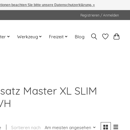
ationen beachten Sie bitte unsere Datenschutzerklärung. »
Registrieren / Anmelden
ter
Werkzeug
Freizeit
Blog
usatz Master XL SLIM
-VH
e
Sortieren nach
Am meisten angesehen