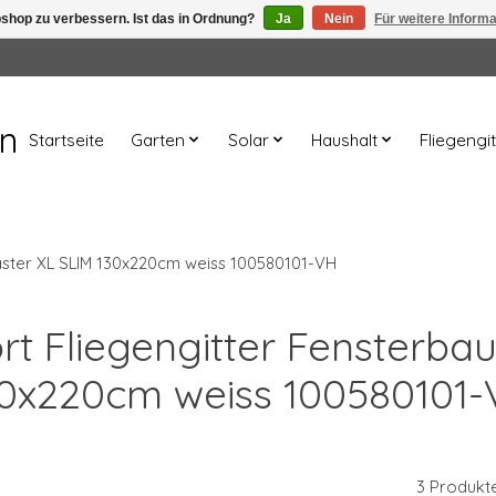
shop zu verbessern. Ist das in Ordnung?
Ja
Nein
Für weitere Inform
en
Startseite
Garten
Solar
Haushalt
Fliegengit
aster XL SLIM 130x220cm weiss 100580101-VH
ort Fliegengitter Fensterba
0x220cm weiss 100580101
3 Produkt