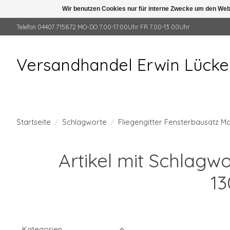
Wir benutzen Cookies nur für interne Zwecke um den Web
Telefon 04407 715872 MO-DO 7.00-17.00Uhr FR 7.00-13.00Uhr
Versandhandel Erwin Lück
Startseite
/
Schlagworte
/
Fliegengitter Fensterbausatz M
Artikel mit Schlagw
13
Kategorien