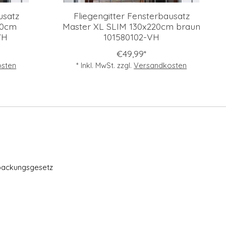
usatz
Fliegengitter Fensterbausatz
20cm
Master XL SLIM 130x220cm braun
VH
101580102-VH
€49,99*
sten
* Inkl. MwSt. zzgl.
Versandkosten
packungsgesetz