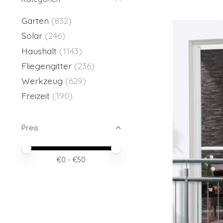
Garten
(832)
Solar
(246)
Haushalt
(1143)
Fliegengitter
(236)
Werkzeug
(629)
Freizeit
(190)
Preis
Preis – Mindestwert
Price maximum value
€
0
- €
50