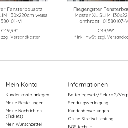
ter Fensterbausatz
Fliegengitter Fensterba
LIM 130x220cm weiss
Master XL SLIM 130x2
1580101-VH
anthrazit 101580107-
€49,99*
€49,99*
. zzgl.
Versandkosten
* Inkl. MwSt. zzgl.
Versandko
Mein Konto
Informationen
Kundenkonto anlegen
Batteriegesetz/ElektroG/Ver
Meine Bestellungen
Sendungsverfolgung
Meine Nachrichten
Kundenbewertungen
(Tickets)
Online Streitschlichtung
Mein Wunschzettel
BGS technic