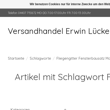
Wir benutzen Cookies nur für interne Zwecke um den Web
Telefon 04407 715872 MO-DO 7.00-17.00Uhr FR 7.00-13.00Uhr
Versandhandel Erwin Lück
Startseite
/
Schlagworte
/
Fliegengitter Fensterbausatz 
Artikel mit Schlagwort
Kategorien