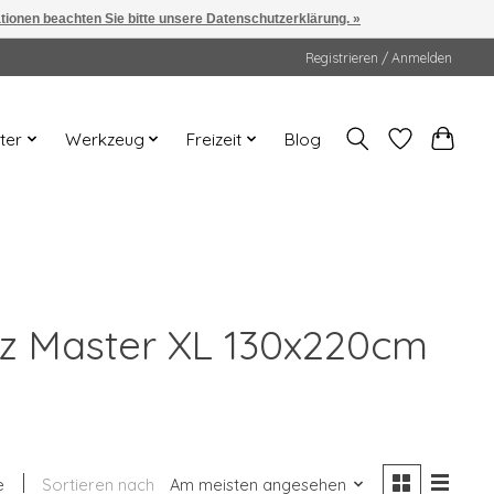
ationen beachten Sie bitte unsere Datenschutzerklärung. »
Registrieren / Anmelden
ter
Werkzeug
Freizeit
Blog
atz Master XL 130x220cm
e
Sortieren nach
Am meisten angesehen