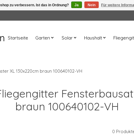
shop zu verbessern. Ist das in Ordnung?
Ja
Nein
Für weitere Inform
en
Startseite
Garten
Solar
Haushalt
Fliegengit
Master XL 130x220cm braun 100640102-VH
 Fliegengitter Fensterbaus
braun 100640102-VH
0 Produkt