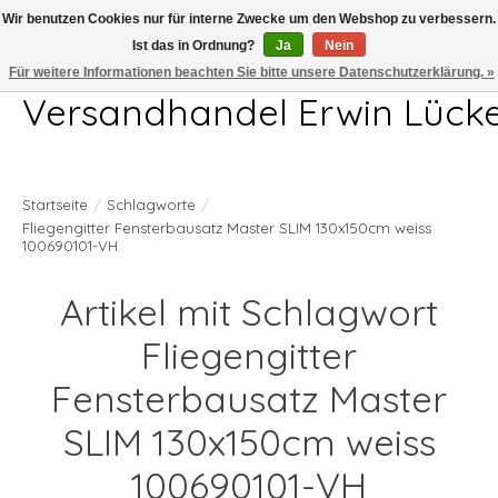
Wir benutzen Cookies nur für interne Zwecke um den Webshop zu verbessern.
Ist das in Ordnung?
Ja
Nein
Telefon 04407 715872 MO-DO 7.00-17.00Uhr FR 7.00-13.00Uhr
Für weitere Informationen beachten Sie bitte unsere Datenschutzerklärung. »
Versandhandel Erwin Lück
Startseite
/
Schlagworte
/
Fliegengitter Fensterbausatz Master SLIM 130x150cm weiss
100690101-VH
Artikel mit Schlagwort
Fliegengitter
Fensterbausatz Master
SLIM 130x150cm weiss
100690101-VH