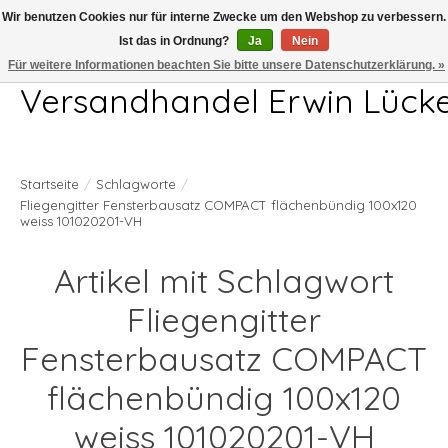
Wir benutzen Cookies nur für interne Zwecke um den Webshop zu verbessern.
Ist das in Ordnung?
Ja
Nein
Telefon 04407 715872 MO-DO 7.00-17.00Uhr FR 7.00-13.00Uhr
Für weitere Informationen beachten Sie bitte unsere Datenschutzerklärung. »
Versandhandel Erwin Lück
Startseite
/
Schlagworte
/
Fliegengitter Fensterbausatz COMPACT flächenbündig 100x120
weiss 101020201-VH
Artikel mit Schlagwort
Fliegengitter
Fensterbausatz COMPACT
flächenbündig 100x120
weiss 101020201-VH