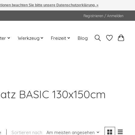
ationen beachten Sie bitte unsere Datenschutzerklärung. »
Registrieren / Anmelden
ter
Werkzeug
Freizeit
Blog
usatz BASIC 130x150cm
e
Sortieren nach
Am meisten angesehen