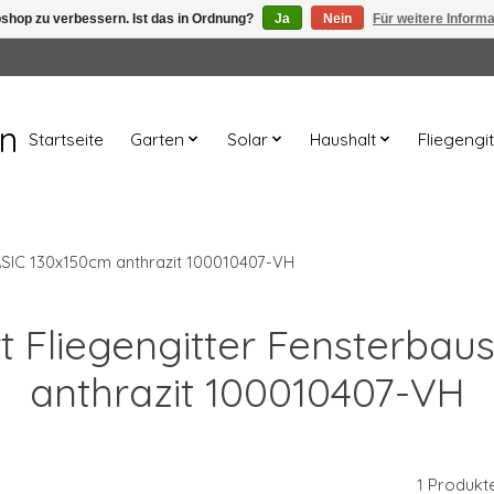
shop zu verbessern. Ist das in Ordnung?
Ja
Nein
Für weitere Inform
en
Startseite
Garten
Solar
Haushalt
Fliegengit
ASIC 130x150cm anthrazit 100010407-VH
rt Fliegengitter Fensterba
anthrazit 100010407-VH
1 Produkt