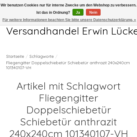
Wir benutzen Cookies nur für interne Zwecke um den Webshop zu verbessern.
Ist das in Ordnung?
Ja
Nein
Telefon 04407 715872 MO-DO 7.00-17.00Uhr FR 7.00-13.00Uhr
Für weitere Informationen beachten Sie bitte unsere Datenschutzerklärung. »
Versandhandel Erwin Lück
Startseite
/
Schlagworte
/
Fliegengitter Doppelschiebetür Schiebetür anthrazit 240x240cm
101340107-VH
Artikel mit Schlagwort
Fliegengitter
Doppelschiebetür
Schiebetür anthrazit
240x240cm 101340107-VH