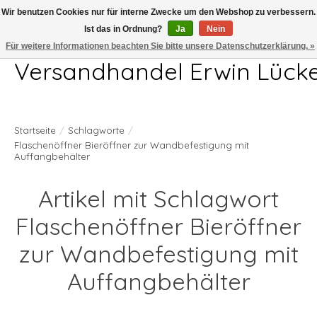
Wir benutzen Cookies nur für interne Zwecke um den Webshop zu verbessern.
Ist das in Ordnung?
Ja
Nein
Telefon 04407 715872 MO-DO 7.00-17.00Uhr FR 7.00-13.00Uhr
Für weitere Informationen beachten Sie bitte unsere Datenschutzerklärung. »
Versandhandel Erwin Lück
Startseite
/
Schlagworte
/
Flaschenöffner Bieröffner zur Wandbefestigung mit
Auffangbehälter
Artikel mit Schlagwort
Flaschenöffner Bieröffner
zur Wandbefestigung mit
Auffangbehälter