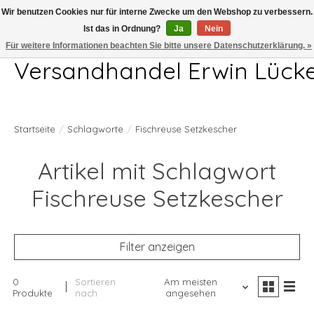
Wir benutzen Cookies nur für interne Zwecke um den Webshop zu verbessern.
Ist das in Ordnung?
Ja
Nein
Telefon 04407 715872 MO-DO 7.00-17.00Uhr FR 7.00-13.00Uhr
Für weitere Informationen beachten Sie bitte unsere Datenschutzerklärung. »
Versandhandel Erwin Lück
Startseite
/
Schlagworte
/
Fischreuse Setzkescher
Artikel mit Schlagwort
Fischreuse Setzkescher
Filter anzeigen
0
Sortieren
Am meisten
Produkte
nach
angesehen