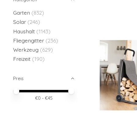
Garten
(832)
Solar
(246)
Haushalt
(1143)
Fliegengitter
(236)
Werkzeug
(629)
Freizeit
(190)
Preis
Preis – Mindestwert
Price maximum value
€
0
- €
45