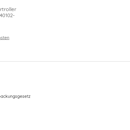
rtroller
40102-
sten
packungsgesetz