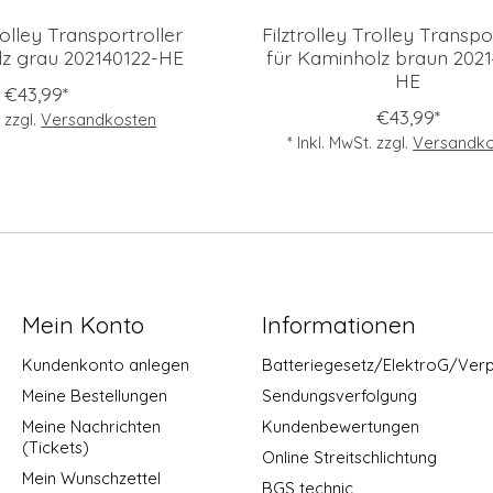
rolley Transportroller
Filztrolley Trolley Transpo
lz grau 202140122-HE
für Kaminholz braun 2021
HE
€43,99*
€43,99*
. zzgl.
Versandkosten
* Inkl. MwSt. zzgl.
Versandko
Mein Konto
Informationen
Kundenkonto anlegen
Batteriegesetz/ElektroG/Ver
Meine Bestellungen
Sendungsverfolgung
Meine Nachrichten
Kundenbewertungen
(Tickets)
Online Streitschlichtung
Mein Wunschzettel
BGS technic