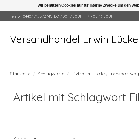
Wir benutzen Cookies nur für interne Zwecke um den Web
Telefon 04407 715872 MO-DO 7.00-17.00Uhr FR 7.00-13.00Uhr
Versandhandel Erwin Lück
Startseite
/
Schlagworte
/
Filztrolley Trolley Transportwa
Artikel mit Schlagwort F
Kategorien