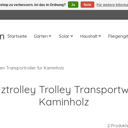
shop zu verbessern. Ist das in Ordnung?
Ja
Nein
Für weitere Inform
en
Startseite
Garten
Solar
Haushalt
Fliegengit
gen Transportroller für Kaminholz
ilztrolley Trolley Transport
Kaminholz
2 Produkt