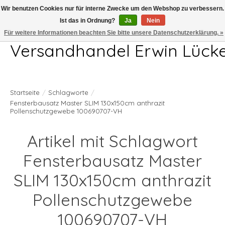
Wir benutzen Cookies nur für interne Zwecke um den Webshop zu verbessern.
Ist das in Ordnung?
Ja
Nein
Telefon 04407 715872 MO-DO 7.00-17.00Uhr FR 7.00-13.00Uhr
Für weitere Informationen beachten Sie bitte unsere Datenschutzerklärung. »
Versandhandel Erwin Lück
Startseite
/
Schlagworte
/
Fensterbausatz Master SLIM 130x150cm anthrazit
Pollenschutzgewebe 100690707-VH
Artikel mit Schlagwort
Fensterbausatz Master
SLIM 130x150cm anthrazit
Pollenschutzgewebe
100690707-VH