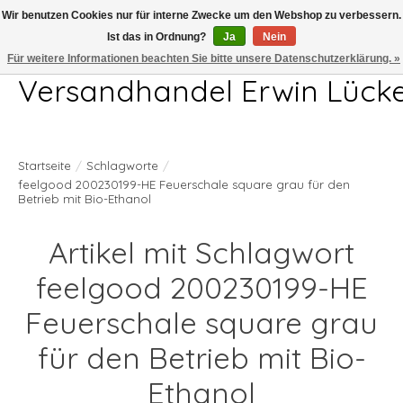
Wir benutzen Cookies nur für interne Zwecke um den Webshop zu verbessern.
Ist das in Ordnung?
Ja
Nein
Telefon 04407 715872 MO-DO 7.00-17.00Uhr FR 7.00-13.00Uhr
Für weitere Informationen beachten Sie bitte unsere Datenschutzerklärung. »
Versandhandel Erwin Lück
Startseite
/
Schlagworte
/
feelgood 200230199-HE Feuerschale square grau für den
Betrieb mit Bio-Ethanol
Artikel mit Schlagwort
feelgood 200230199-HE
Feuerschale square grau
für den Betrieb mit Bio-
Ethanol