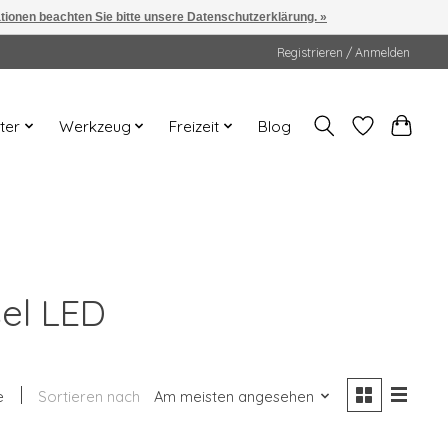
ationen beachten Sie bitte unsere Datenschutzerklärung. »
Registrieren / Anmelden
ter
Werkzeug
Freizeit
Blog
sel LED
e
Sortieren nach
Am meisten angesehen