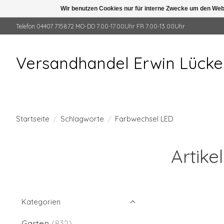
Wir benutzen Cookies nur für interne Zwecke um den Web
Telefon 04407 715872 MO-DO 7.00-17.00Uhr FR 7.00-13.00Uhr
Versandhandel Erwin Lück
Startseite
/
Schlagworte
/
Farbwechsel LED
Artike
Kategorien
Garten
(832)