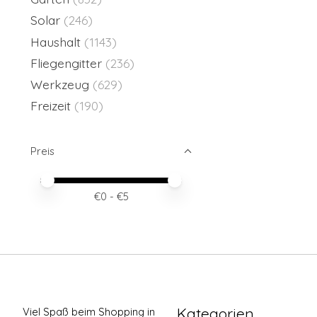
Solar
(246)
Haushalt
(1143)
Fliegengitter
(236)
Werkzeug
(629)
Freizeit
(190)
Preis
Preis – Mindestwert
Price maximum value
€
0
- €
5
Kategorien
Viel Spaß beim Shopping in