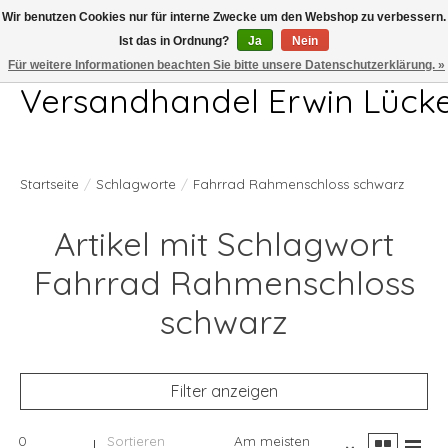
Wir benutzen Cookies nur für interne Zwecke um den Webshop zu verbessern.
Ist das in Ordnung?
Ja
Nein
Telefon 04407 715872 MO-DO 7.00-17.00Uhr FR 7.00-13.00Uhr
Für weitere Informationen beachten Sie bitte unsere Datenschutzerklärung. »
Versandhandel Erwin Lück
Startseite
/
Schlagworte
/
Fahrrad Rahmenschloss schwarz
Artikel mit Schlagwort
Fahrrad Rahmenschloss
schwarz
Filter anzeigen
0
Sortieren
Am meisten