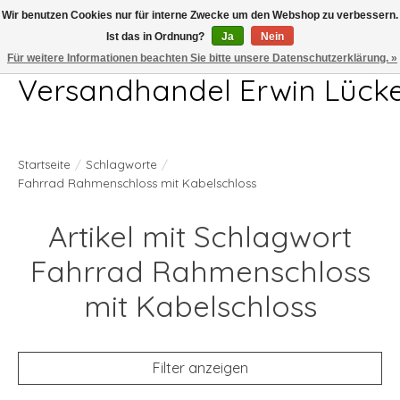
Wir benutzen Cookies nur für interne Zwecke um den Webshop zu verbessern.
Ist das in Ordnung?
Ja
Nein
Telefon 04407 715872 MO-DO 7.00-17.00Uhr FR 7.00-13.00Uhr
Für weitere Informationen beachten Sie bitte unsere Datenschutzerklärung. »
Versandhandel Erwin Lück
Startseite
/
Schlagworte
/
Fahrrad Rahmenschloss mit Kabelschloss
Artikel mit Schlagwort
Fahrrad Rahmenschloss
mit Kabelschloss
Filter anzeigen