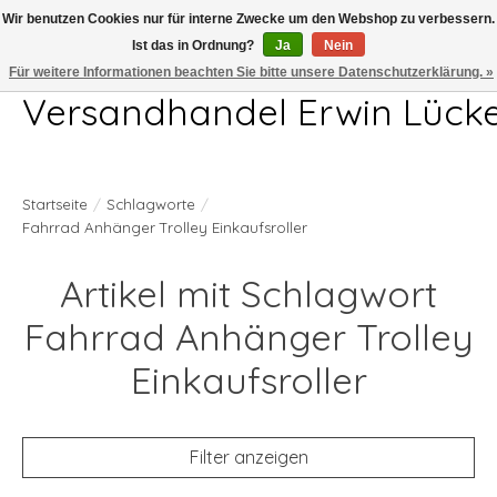
Wir benutzen Cookies nur für interne Zwecke um den Webshop zu verbessern.
Ist das in Ordnung?
Ja
Nein
Telefon 04407 715872 MO-DO 7.00-17.00Uhr FR 7.00-13.00Uhr
Für weitere Informationen beachten Sie bitte unsere Datenschutzerklärung. »
Versandhandel Erwin Lück
Startseite
/
Schlagworte
/
Fahrrad Anhänger Trolley Einkaufsroller
Artikel mit Schlagwort
Fahrrad Anhänger Trolley
Einkaufsroller
Filter anzeigen