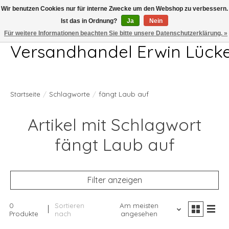
Wir benutzen Cookies nur für interne Zwecke um den Webshop zu verbessern.
Ist das in Ordnung?
Ja
Nein
Telefon 04407 715872 MO-DO 7.00-17.00Uhr FR 7.00-13.00Uhr
Für weitere Informationen beachten Sie bitte unsere Datenschutzerklärung. »
Versandhandel Erwin Lück
Startseite
/
Schlagworte
/
fängt Laub auf
Artikel mit Schlagwort
fängt Laub auf
Filter anzeigen
0
Sortieren
Am meisten
Produkte
nach
angesehen