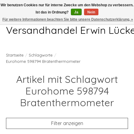
Wir benutzen Cookies nur für interne Zwecke um den Webshop zu verbessern.
Ist das in Ordnung?
Ja
Nein
Telefon 04407 715872 MO-DO 7.00-17.00Uhr FR 7.00-13.00Uhr
Für weitere Informationen beachten Sie bitte unsere Datenschutzerklärung. »
Versandhandel Erwin Lück
Startseite
/
Schlagworte
/
Eurohome 598794 Bratenthermometer
Artikel mit Schlagwort
Eurohome 598794
Bratenthermometer
Filter anzeigen