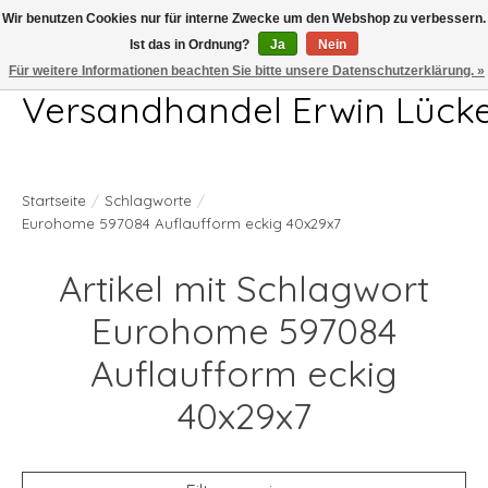
Wir benutzen Cookies nur für interne Zwecke um den Webshop zu verbessern.
Ist das in Ordnung?
Ja
Nein
Telefon 04407 715872 MO-DO 7.00-17.00Uhr FR 7.00-13.00Uhr
Für weitere Informationen beachten Sie bitte unsere Datenschutzerklärung. »
Versandhandel Erwin Lück
Startseite
/
Schlagworte
/
Eurohome 597084 Auflaufform eckig 40x29x7
Artikel mit Schlagwort
Eurohome 597084
Auflaufform eckig
40x29x7