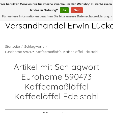
Wir benutzen Cookies nur für interne Zwecke um den Webshop zu verbessern.
Ist das in Ordnung?
Ja
Nein
Telefon 04407 715872 MO-DO 7.00-17.00Uhr FR 7.00-13.00Uhr
Für weitere Informationen beachten Sie bitte unsere Datenschutzerklärung. »
Versandhandel Erwin Lück
Startseite
/
Schlagworte
/
Eurohome 590473 Kaffeemaßlöffel Kaffeelöffel Edelstahl
Artikel mit Schlagwort
Eurohome 590473
Kaffeemaßlöffel
Kaffeelöffel Edelstahl