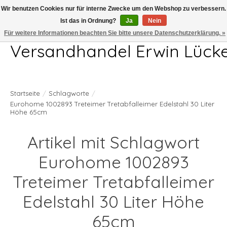
Wir benutzen Cookies nur für interne Zwecke um den Webshop zu verbessern.
Ist das in Ordnung?
Ja
Nein
Telefon 04407 715872 MO-DO 7.00-17.00Uhr FR 7.00-13.00Uhr
Für weitere Informationen beachten Sie bitte unsere Datenschutzerklärung. »
Versandhandel Erwin Lück
Startseite
/
Schlagworte
/
Eurohome 1002893 Treteimer Tretabfalleimer Edelstahl 30 Liter
Höhe 65cm
Artikel mit Schlagwort
Eurohome 1002893
Treteimer Tretabfalleimer
Edelstahl 30 Liter Höhe
65cm