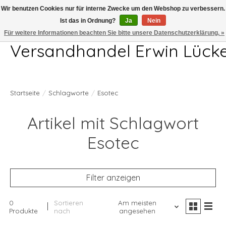
Wir benutzen Cookies nur für interne Zwecke um den Webshop zu verbessern.
Ist das in Ordnung?
Ja
Nein
Telefon 04407 715872 MO-DO 7.00-17.00Uhr FR 7.00-13.00Uhr
Für weitere Informationen beachten Sie bitte unsere Datenschutzerklärung. »
Versandhandel Erwin Lück
Startseite
/
Schlagworte
/
Esotec
Artikel mit Schlagwort
Esotec
Filter anzeigen
0
Sortieren
Am meisten
Produkte
nach
angesehen