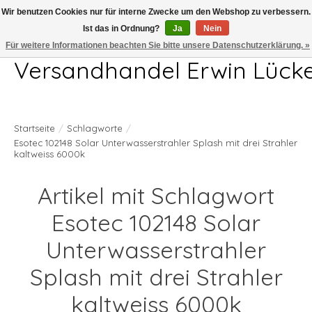
Wir benutzen Cookies nur für interne Zwecke um den Webshop zu verbessern.
Ist das in Ordnung?
Ja
Nein
Telefon 04407 715872 MO-DO 7.00-17.00Uhr FR 7.00-13.00Uhr
Für weitere Informationen beachten Sie bitte unsere Datenschutzerklärung. »
Versandhandel Erwin Lück
Startseite
/
Schlagworte
/
Esotec 102148 Solar Unterwasserstrahler Splash mit drei Strahler
kaltweiss 6000k
Artikel mit Schlagwort
Esotec 102148 Solar
Unterwasserstrahler
Splash mit drei Strahler
kaltweiss 6000k