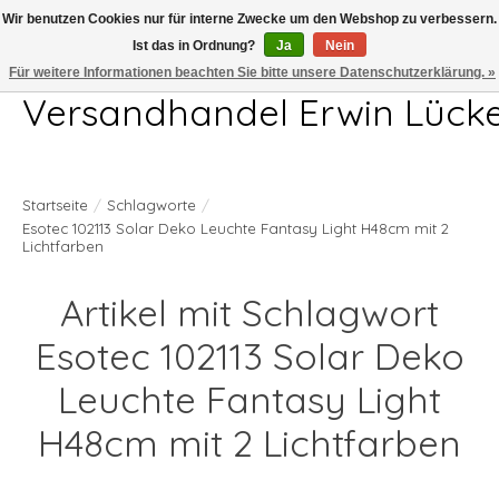
Wir benutzen Cookies nur für interne Zwecke um den Webshop zu verbessern.
Ist das in Ordnung?
Ja
Nein
Telefon 04407 715872 MO-DO 7.00-17.00Uhr FR 7.00-13.00Uhr
Für weitere Informationen beachten Sie bitte unsere Datenschutzerklärung. »
Versandhandel Erwin Lück
Startseite
/
Schlagworte
/
Esotec 102113 Solar Deko Leuchte Fantasy Light H48cm mit 2
Lichtfarben
Artikel mit Schlagwort
Esotec 102113 Solar Deko
Leuchte Fantasy Light
H48cm mit 2 Lichtfarben