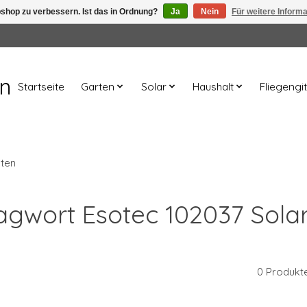
shop zu verbessern. Ist das in Ordnung?
Ja
Nein
Für weitere Inform
en
Startseite
Garten
Solar
Haushalt
Fliegengit
hten
hlagwort Esotec 102037 Sola
0 Produkt