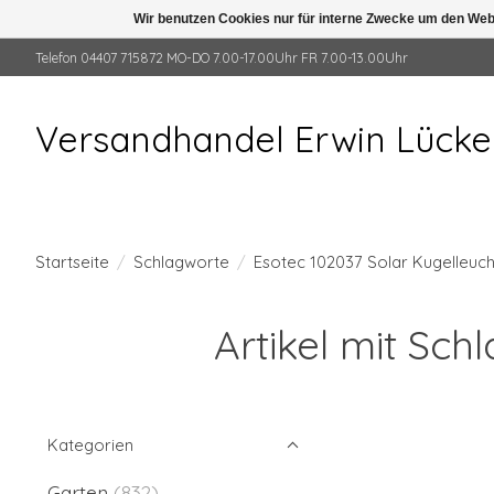
Wir benutzen Cookies nur für interne Zwecke um den Web
Telefon 04407 715872 MO-DO 7.00-17.00Uhr FR 7.00-13.00Uhr
Versandhandel Erwin Lück
Startseite
/
Schlagworte
/
Esotec 102037 Solar Kugelleuc
Artikel mit Sc
Kategorien
Garten
(832)