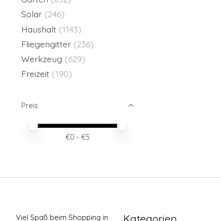
Solar
(246)
Haushalt
(1143)
Fliegengitter
(236)
Werkzeug
(629)
Freizeit
(190)
Preis
Preis – Mindestwert
Price maximum value
€
0
- €
5
Kategorien
Viel Spaß beim Shopping in