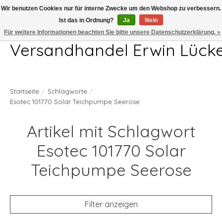
Wir benutzen Cookies nur für interne Zwecke um den Webshop zu verbessern.
Ist das in Ordnung?
Ja
Nein
Telefon 04407 715872 MO-DO 7.00-17.00Uhr FR 7.00-13.00Uhr
Für weitere Informationen beachten Sie bitte unsere Datenschutzerklärung. »
Versandhandel Erwin Lück
Startseite
/
Schlagworte
/
Esotec 101770 Solar Teichpumpe Seerose
Artikel mit Schlagwort
Esotec 101770 Solar
Teichpumpe Seerose
Filter anzeigen