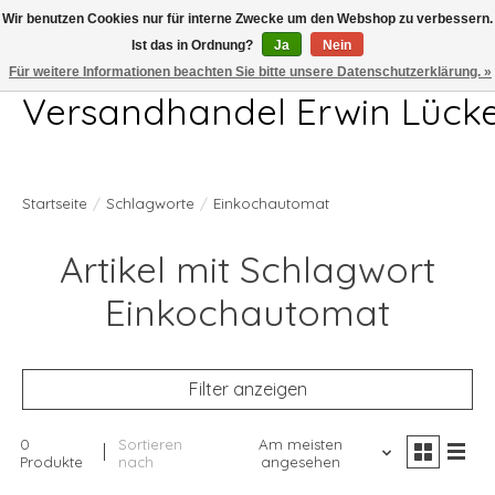
Wir benutzen Cookies nur für interne Zwecke um den Webshop zu verbessern.
Ist das in Ordnung?
Ja
Nein
Telefon 04407 715872 MO-DO 7.00-17.00Uhr FR 7.00-13.00Uhr
Für weitere Informationen beachten Sie bitte unsere Datenschutzerklärung. »
Versandhandel Erwin Lück
Startseite
/
Schlagworte
/
Einkochautomat
Artikel mit Schlagwort
Einkochautomat
Filter anzeigen
0
Sortieren
Am meisten
Produkte
nach
angesehen