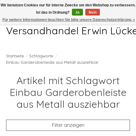
Wir benutzen Cookies nur für interne Zwecke um den Webshop zu verbessern.
Ist das in Ordnung?
Ja
Nein
Telefon 04407 715872 MO-DO 7.00-17.00Uhr FR 7.00-13.00Uhr
Für weitere Informationen beachten Sie bitte unsere Datenschutzerklärung. »
Versandhandel Erwin Lück
Startseite
/
Schlagworte
/
Einbau Garderobenleiste aus Metall ausziehbar
Artikel mit Schlagwort
Einbau Garderobenleiste
aus Metall ausziehbar
Filter anzeigen