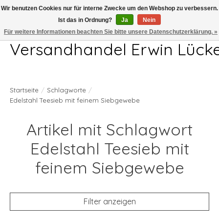
Wir benutzen Cookies nur für interne Zwecke um den Webshop zu verbessern.
Ist das in Ordnung?
Ja
Nein
Telefon 04407 715872 MO-DO 7.00-17.00Uhr FR 7.00-13.00Uhr
Für weitere Informationen beachten Sie bitte unsere Datenschutzerklärung. »
Versandhandel Erwin Lück
Startseite
/
Schlagworte
/
Edelstahl Teesieb mit feinem Siebgewebe
Artikel mit Schlagwort
Edelstahl Teesieb mit
feinem Siebgewebe
Filter anzeigen