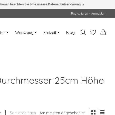
ationen beachten Sie bitte unsere Datenschutzerklärung. »
Registrieren / Anmelden
ter
Werkzeug
Freizeit
Blog
en Durchmesser 25cm Höhe
e
Sortieren nach
Am meisten angesehen