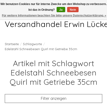
Wir benutzen Cookies nur für interne Zwecke um den Webshop zu verbessern.
Ist das in Ordnung?
Ja
Nein
Telefon 04407 715872 MO-DO 7.00-17.00Uhr FR 7.00-13.00Uhr
Für weitere Informationen beachten Sie bitte unsere Datenschutzerklärung. »
Versandhandel Erwin Lück
Startseite
/
Schlagworte
/
Edelstahl Schneebesen Quirl mit Getriebe 35cm
Artikel mit Schlagwort
Edelstahl Schneebesen
Quirl mit Getriebe 35cm
Filter anzeigen