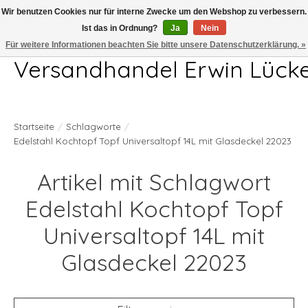
Wir benutzen Cookies nur für interne Zwecke um den Webshop zu verbessern.
Ist das in Ordnung?
Ja
Nein
Telefon 04407 715872 MO-DO 7.00-17.00Uhr FR 7.00-13.00Uhr
Für weitere Informationen beachten Sie bitte unsere Datenschutzerklärung. »
Versandhandel Erwin Lück
Startseite
/
Schlagworte
/
Edelstahl Kochtopf Topf Universaltopf 14L mit Glasdeckel 22023
Artikel mit Schlagwort
Edelstahl Kochtopf Topf
Universaltopf 14L mit
Glasdeckel 22023