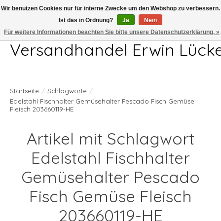
Wir benutzen Cookies nur für interne Zwecke um den Webshop zu verbessern.
Ist das in Ordnung?
Ja
Nein
Telefon 04407 715872 MO-DO 7.00-17.00Uhr FR 7.00-13.00Uhr
Für weitere Informationen beachten Sie bitte unsere Datenschutzerklärung. »
Versandhandel Erwin Lück
Startseite
/
Schlagworte
/
Edelstahl Fischhalter Gemüsehalter Pescado Fisch Gemüse
Fleisch 203660119-HE
Artikel mit Schlagwort
Edelstahl Fischhalter
Gemüsehalter Pescado
Fisch Gemüse Fleisch
203660119-HE