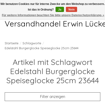
Wir benutzen Cookies nur für interne Zwecke um den Webshop zu verbessern.
Ist das in Ordnung?
Ja
Nein
Telefon 04407 715872 MO-DO 7.00-17.00Uhr FR 7.00-13.00Uhr
Für weitere Informationen beachten Sie bitte unsere Datenschutzerklärung. »
Versandhandel Erwin Lück
Startseite
/
Schlagworte
/
Edelstahl Burgerglocke Speiseglocke 25cm 23644
Artikel mit Schlagwort
Edelstahl Burgerglocke
Speiseglocke 25cm 23644
Filter anzeigen