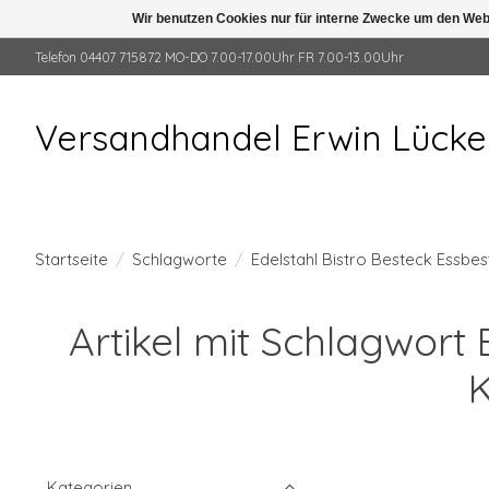
Wir benutzen Cookies nur für interne Zwecke um den Web
Telefon 04407 715872 MO-DO 7.00-17.00Uhr FR 7.00-13.00Uhr
Versandhandel Erwin Lück
Startseite
/
Schlagworte
/
Edelstahl Bistro Besteck Essbes
Artikel mit Schlagwort
K
Kategorien