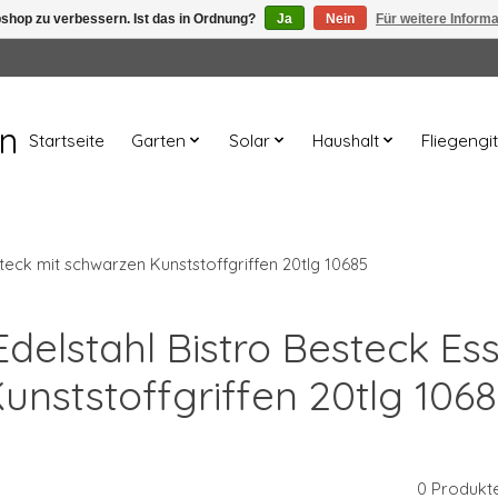
shop zu verbessern. Ist das in Ordnung?
Ja
Nein
Für weitere Inform
en
Startseite
Garten
Solar
Haushalt
Fliegengit
teck mit schwarzen Kunststoffgriffen 20tlg 10685
 Edelstahl Bistro Besteck E
unststoffgriffen 20tlg 106
0 Produkt