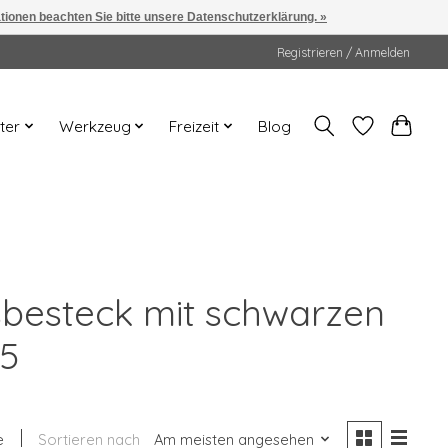
ationen beachten Sie bitte unsere Datenschutzerklärung. »
Registrieren / Anmelden
ter
Werkzeug
Freizeit
Blog
ssbesteck mit schwarzen
85
e
Sortieren nach
Am meisten angesehen