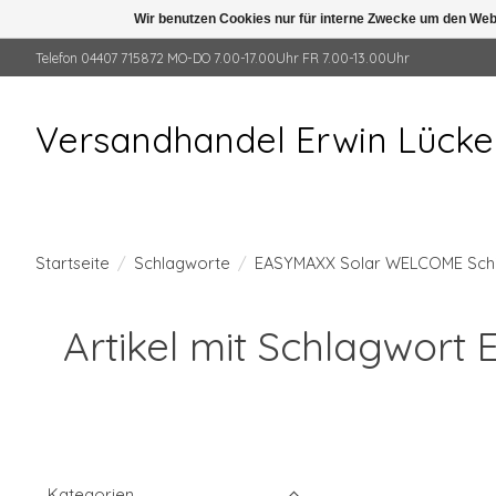
Wir benutzen Cookies nur für interne Zwecke um den Web
Telefon 04407 715872 MO-DO 7.00-17.00Uhr FR 7.00-13.00Uhr
Versandhandel Erwin Lück
Startseite
/
Schlagworte
/
EASYMAXX Solar WELCOME Schi
Artikel mit Schlagwor
Kategorien