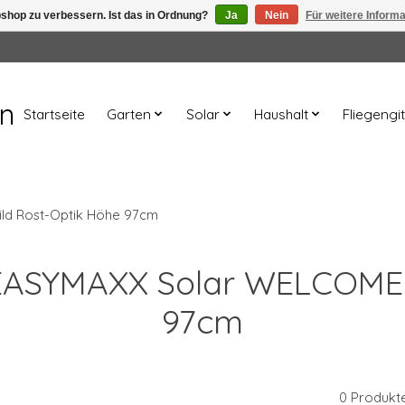
shop zu verbessern. Ist das in Ordnung?
Ja
Nein
Für weitere Inform
en
Startseite
Garten
Solar
Haushalt
Fliegengit
ld Rost-Optik Höhe 97cm
t EASYMAXX Solar WELCOME 
97cm
0 Produkt