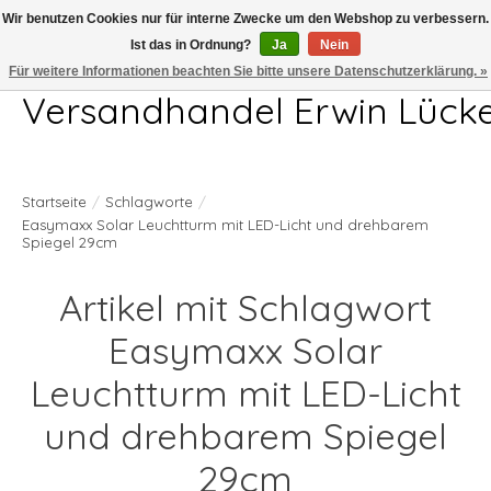
Wir benutzen Cookies nur für interne Zwecke um den Webshop zu verbessern.
Ist das in Ordnung?
Ja
Nein
Telefon 04407 715872 MO-DO 7.00-17.00Uhr FR 7.00-13.00Uhr
Für weitere Informationen beachten Sie bitte unsere Datenschutzerklärung. »
Versandhandel Erwin Lück
Startseite
/
Schlagworte
/
Easymaxx Solar Leuchtturm mit LED-Licht und drehbarem
Spiegel 29cm
Artikel mit Schlagwort
Easymaxx Solar
Leuchtturm mit LED-Licht
und drehbarem Spiegel
29cm