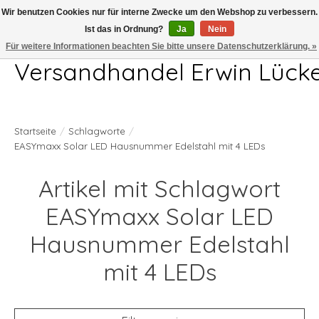
Wir benutzen Cookies nur für interne Zwecke um den Webshop zu verbessern.
Ist das in Ordnung?
Ja
Nein
Telefon 04407 715872 MO-DO 7.00-17.00Uhr FR 7.00-13.00Uhr
Für weitere Informationen beachten Sie bitte unsere Datenschutzerklärung. »
Versandhandel Erwin Lück
Startseite
/
Schlagworte
/
EASYmaxx Solar LED Hausnummer Edelstahl mit 4 LEDs
Artikel mit Schlagwort
EASYmaxx Solar LED
Hausnummer Edelstahl
mit 4 LEDs