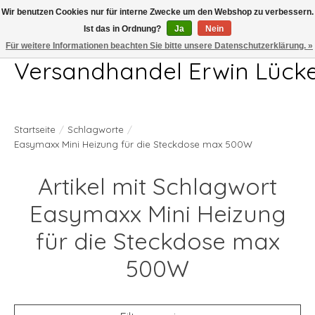
Wir benutzen Cookies nur für interne Zwecke um den Webshop zu verbessern.
Ist das in Ordnung?
Ja
Nein
Telefon 04407 715872 MO-DO 7.00-17.00Uhr FR 7.00-13.00Uhr
Für weitere Informationen beachten Sie bitte unsere Datenschutzerklärung. »
Versandhandel Erwin Lück
Startseite
/
Schlagworte
/
Easymaxx Mini Heizung für die Steckdose max 500W
Artikel mit Schlagwort
Easymaxx Mini Heizung
für die Steckdose max
500W